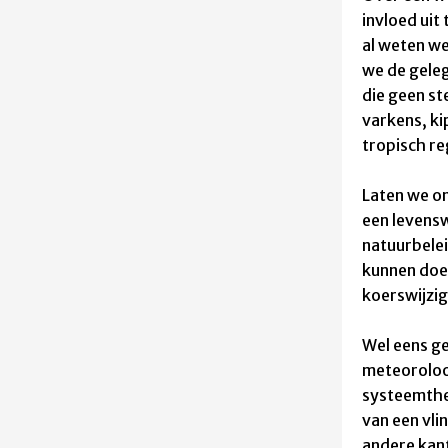
invloed uit
al weten we
we
de geleg
die geen s
varkens, ki
tropisch r
Laten we o
een levens
natuurbelei
kunnen doe
koerswijzig
Wel eens g
meteoroloo
systeem
th
van een vli
andere kant