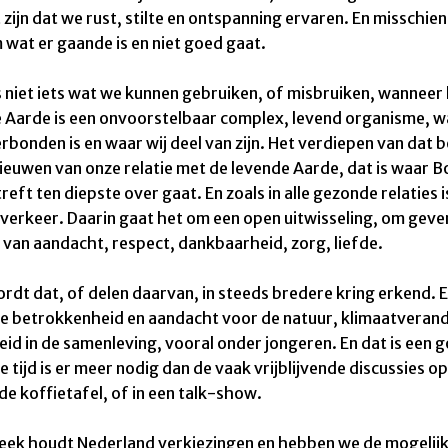
 zijn dat we rust, stilte en ontspanning ervaren. En misschie
 wat er gaande is en niet goed gaat.
s niet iets wat we
kunnen gebruiken,
of misbruiken, wanneer 
 Aarde is e
en onvoorstelbaar complex, levend organisme, wa
erbonden is en waar w
ij deel van zijn
.
Het verdiepen van dat b
ieuwen van onze relatie met de
levende Aarde, dat is waar 
reft ten diepste over gaat.
En zoals in alle gezonde relaties 
gverkeer. Daarin
gaat het om een open uitwisseling
, om geve
 van aandacht,
respect, dankbaarheid, zorg, liefde.
rdt dat, of delen daarvan, in steeds bredere kring erkend. E
e betrokkenheid en
aandacht voor de natuur,
klimaatverand
eid
in de samenleving, vooral onder jongeren. En dat is een 
e tijd is er meer nodig dan de vaak vrijblijvende discussies op
de koffietafel, of in een talk-show.
eek houdt Nederland verkiezingen en hebben we de mogelij