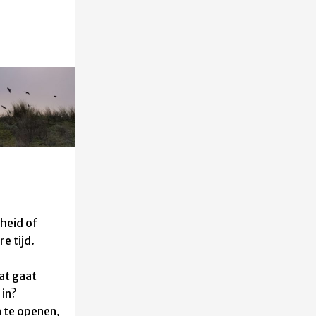
heid of
ere
tijd.
at gaat
 in?
n te openen,