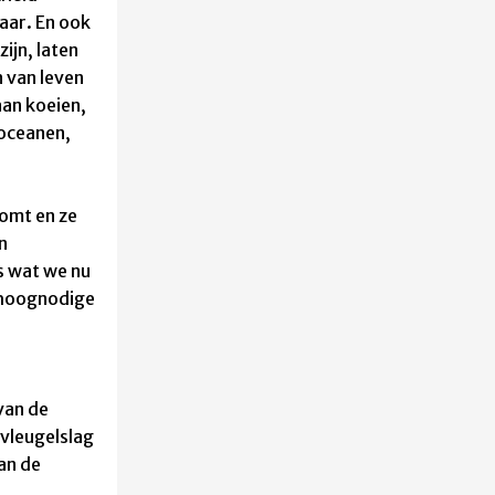
aar. En o
ok
ijn, laten
 van leven
aan
koeien,
oceanen,
komt en ze
n
ts wat we nu
n hoognodige
van de
vleugelslag
an de