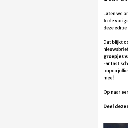
Laten we o
In de vorige
deze editie 
Dat blijkt 
nieuwsbrie
groepjes 
Fantastisch
hopen julli
mee!
Op naar een
Deel deze 