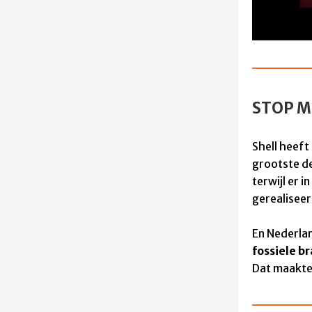
STOP M
Shell heeft
grootste de
terwijl er 
gerealiseer
En Nederlan
fossiele b
Dat maakt