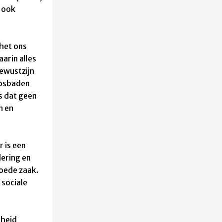
n ook
het ons
arin alles
ewustzijn
Bosbaden
is dat geen
n en
r is een
ering en
goede zaak.
 sociale
kheid