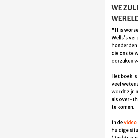
WE ZUL
WERELD
"It is wors
Wells’s ve
honderden w
die ons te 
oorzaken v
Het boek is 
veel wetens
wordt zijn 
als over-th
te komen.
In de
video 
huidige sit
(Rechts ond