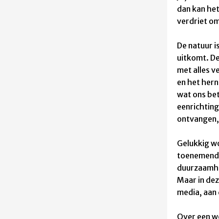
dan kan het
verdriet om
De natuur i
uitkomt. De
met alles v
en het hern
wat ons bet
eenrichtin
ontvangen,
Gelukkig wo
toenemend
duurzaamh
Maar in dez
media, aan 
Over een w