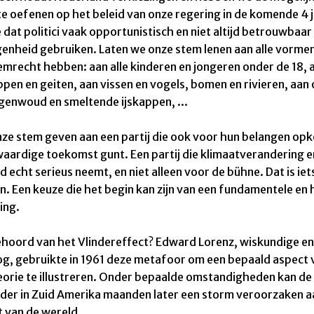
 te oefenen op het beleid van onze regering in de komende 4 j
 dat politici vaak opportunistisch en niet altijd betrouwbaar z
enheid gebruiken. Laten we onze stem lenen aan alle vormen
temrecht hebben
:
aan alle
kinderen en jongeren onder de 18, 
ppen en geiten, aan vissen en vogels, bomen en
rivieren,
aan
egenwoud en smeltende
ijskappen,
...
nze stem geven aan een
partij die ook voor hun belangen op
waardige toekomst gunt.
Een
partij die klimaatverandering e
d echt serieus neemt, en niet alleen voor de bühne. Dat is ie
n.
Een keuze die het begin kan zijn van een fundamentele e
ing.
ehoord van het Vlindereffect? Edward Lorenz, wiskundige en
g, gebruikte
in 1961
deze
metafoor
om een bepaald aspect 
eorie
te illustreren. Onder bepaalde omstandigheden kan de 
nder in Zuid Amerika maanden later een storm veroorzaken a
 van de wereld.