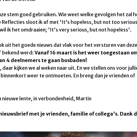
nze stem goed gebruiken. Wie weet welke gevolgen het zal 
 Reflecties sloot ik af met '
It's hopeless, but not too seriou
wil ik het omdraaien; 'It's very serious, but not hopeless'.
ook uit het goede nieuws dat vlak voor het versturen van dez
f bekend werd:
Vanaf 16 maart is het weer toegestaan o
van 4 deelnemers te gaan bosbaden!
, daar kijken we al weken naar uit. En we stellen ons voor jull
e binnenkort weer te ontmoeten. En breng dan je vrienden of 
 nieuwe lente, in verbondenheid
,
Martin
nieuwsbrief met je vrienden, familie of collega's. Dank 