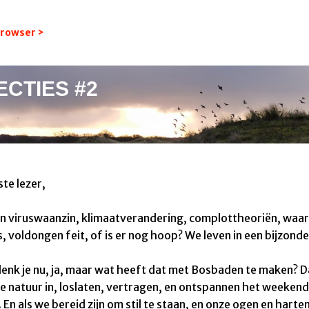
 browser >
ECTIES #2
te lezer,
n viruswaanzin, klimaatverandering,
complottheoriën, w
aar
s,
voldongen feit, of is er nog hoop?
We leven in een bijzond
enk je nu, ja, maar wat heeft dat met Bosbaden te maken? D
e natuur in, loslaten, vertragen, en ontspannen het weekend
. En a
ls we bereid zijn om stil te staan, en onze ogen en harte