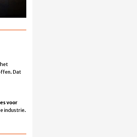
 het
offen. Dat
ies voor
e industrie.