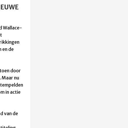
IEUWE
id Wallace-
t
rikkingen
n en de
toen door
. Maar nu
estempelden
m in actie
ld van de
titeling