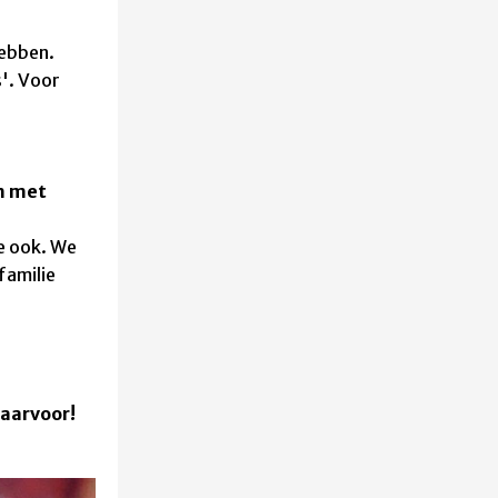
hebben.
s'.
Voor
e
m met
ie ook. We
familie
daarvoor!