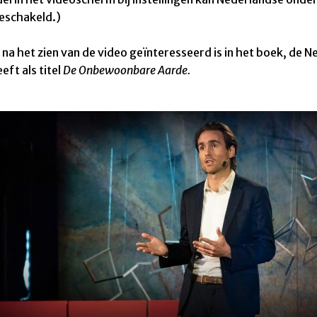
eschakeld.)
 na het zien van de video geïnteresseerd is in het boek, de 
eft als titel
De Onbewoonbare Aarde.