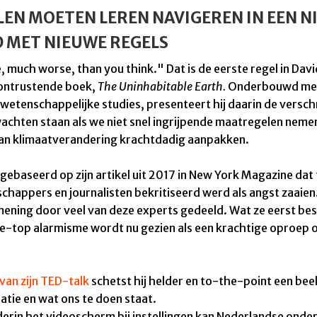
LEN MOETEN LEREN NAVIGEREN IN EEN N
 MET NIEUWE REGELS
e, much worse, than you think." Dat is de eerste regel in Dav
rontrustende boek,
The Uninhabitable Earth.
Onderbouwd me
etenschappelijke studies, presenteert hij daarin de versch
wachten staan als we niet snel ingrijpende maatregelen neme
an klimaatverandering krachtdadig aanpakken.
gebaseerd op zijn artikel uit 2017 in
New York Magazine dat 
chappers en journalisten bekritiseerd werd als angst zaaien
mening door veel van deze experts gedeeld. Wat ze eerst b
e-top alarmisme wordt nu gezien als een krachtige oproep o
van zijn TED-talk
schetst hij helder en to-the-point een bee
uatie en wat ons te doen staat.
erin het videoscherm bij instellingen kan Nederlandse onder