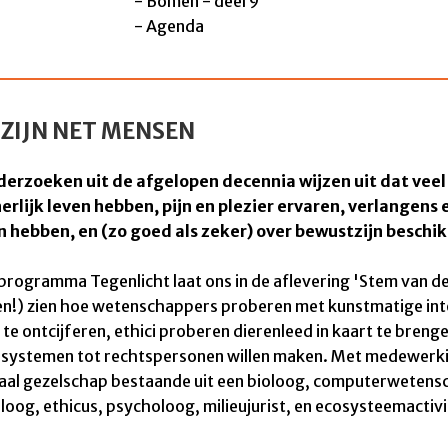
- Bomen - deel 9
- Agenda
 ZIJN NET MENSEN
derzoeken uit de afgelopen decennia wijzen uit dat veel
nerlijk leven hebben, pijn en plezier ervaren, verlangens 
 hebben, en (zo goed als zeker) over bewustzijn beschi
rogramma Tegenlicht laat ons i
n de aflevering 'Stem van d
en!) zien hoe wetenschappers proberen met kunstmatige inte
 te ontcijferen, ethici proberen dierenleed in kaart te brenge
cosystemen tot rechtspersonen willen maken. Met medewerk
naal gezelschap bestaande uit een bioloog, computerwetens
oog, ethicus, psycholoog, milieujurist, en ecosysteemactivi