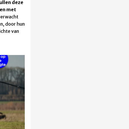
Zullen deze
ren met
verwacht
n, door hun
ichte van