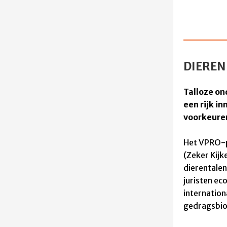
DIEREN
Talloze on
een rijk in
voorkeuren
H
et VPRO-p
(Zeker Kijk
dierentalen
juristen e
internatio
gedragsbiol