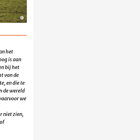
an het
oog is aan
den
bij het
ht van de
e, en die te
n de wereld
waarvoor we
 niet zien,
 of