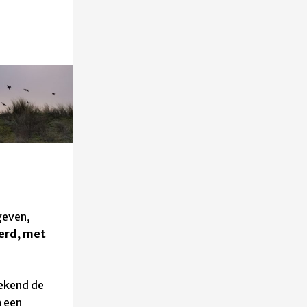
geven,
erd, met
rekend de
n een