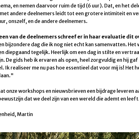
hema, en nemen daarvoor ruim de tijd (6 uur). Dat, en het de
met andere deelnemers leidt tot een grotere intimiteit en v
ur, onszelf, en de andere deelnemers.
een van de deelnemers schreef er in haar evaluatie dit o
en bijzondere dag die ik nog niet echt kan samenvatten. Het
n diepgaand tegelijk. Heerlijk om een dag in stilte en vertra
jn. De gids heb ik ervaren als open, heel zorgvuldig en hij gaf
l. Ik realiseer me nu pas hoe essentieel dat voor mij is! Het h
daan."
at onze workshops en nieuwsbrieven een bijdrage leveren a
ewustzijn dat we deel zijn van een wereld die ademt en leeft
enheid
,
Martin