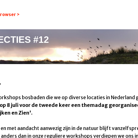
 browser >
ECTIES #12
,
rkshops bosbaden die we op diverse locaties in Nederland 
op 8 juli voor de tweede keer een themadag
ge
organise
ijken en Zien'
.
te en met aandacht aanwezig zijn in de natuur blijft vanzelfsp
 anders dan in onze reguliere workshops verdiepen we ons i