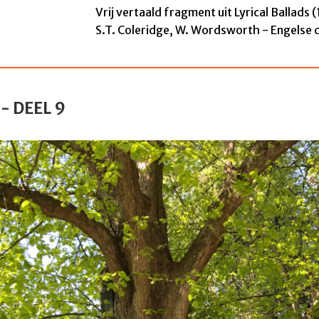
Vrij vertaald f
ragment uit Lyrical Ballads 
S.T. Coleridge,
W. Wordsworth - Engelse d
- DEEL 9