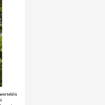
worteld is
i