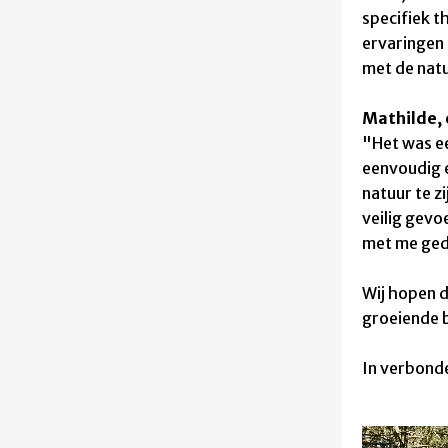
specifiek t
ervaringen 
met de natu
Mathilde, 
"
Het was e
eenvoudig e
natuur te zi
veilig gevoe
met me ge
Wij hopen d
groeiende b
In verbond