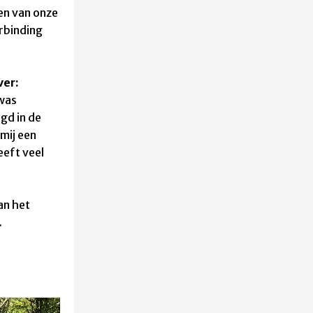
len van onze
erbinding
ver:
 was
agd in de
 mij een
eeft veel
an het
.