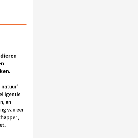
 dieren
en
kken.
e natuur'
lligentie
n, en
ing van een
chapper,
st.